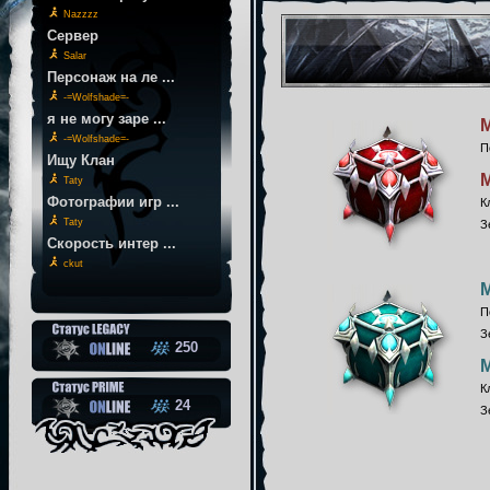
Nazzzz
Cервер
Salar
Персонаж на ле ...
-=Wolfshade=-
я не могу заре ...
-=Wolfshade=-
П
Ищу Клан
Taty
Фотографии игр ...
К
Taty
З
Скорость интер ...
ckut
П
З
250
К
24
З