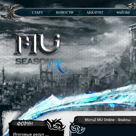
СТАРТ
НОВОСТИ
АККАУНТ
ФАЙЛЫ
MUruZ MU Online - Файлы
Итоговые резул ...